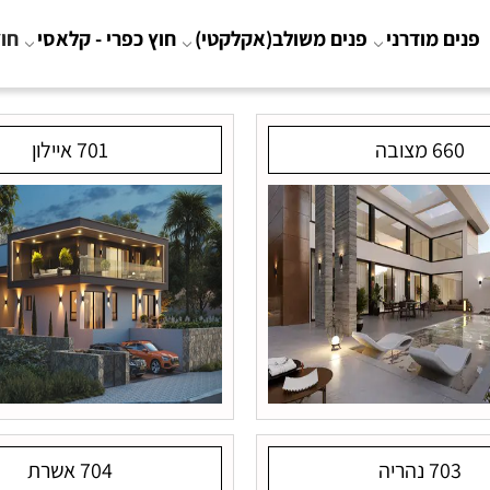
פנים מודרני
פנים משולב(אקלקטי)
חוץ כפרי - קלאסי
חוץ
660 מצובה
701 איילון
703 נהריה
704 אשרת